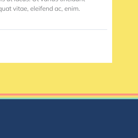
uat vitae, eleifend ac, enim.