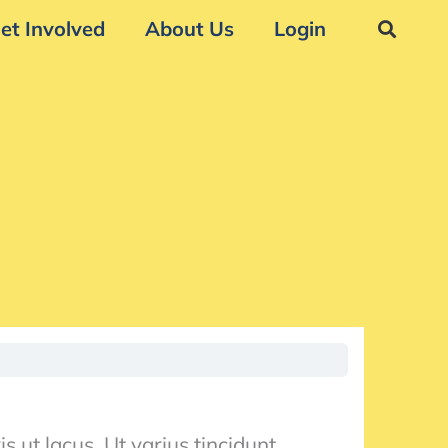
et Involved
About Us
Login
s ut lacus. Ut varius tincidunt